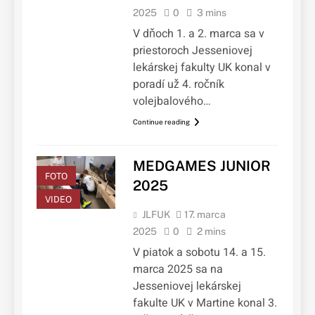
2025
0
3 mins
V dňoch 1. a 2. marca sa v
priestoroch Jesseniovej
lekárskej fakulty UK konal v
poradí už 4. ročník
volejbalového…
Continue reading
MEDGAMES JUNIOR
FOTO
2025
VIDEO
JLFUK
17. marca
2025
0
2 mins
V piatok a sobotu 14. a 15.
marca 2025 sa na
Jesseniovej lekárskej
fakulte UK v Martine konal 3.