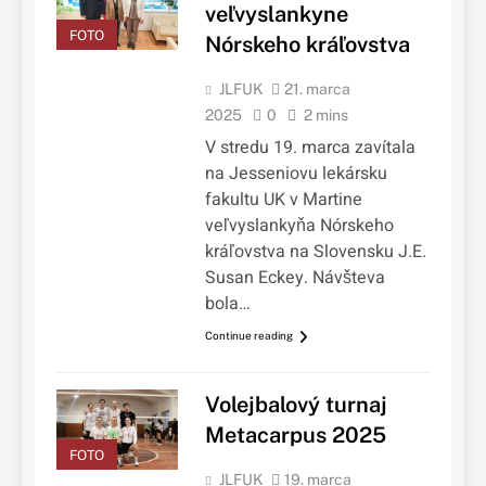
veľvyslankyne
FOTO
Nórskeho kráľovstva
JLFUK
21. marca
2025
0
2 mins
V stredu 19. marca zavítala
na Jesseniovu lekársku
fakultu UK v Martine
veľvyslankyňa Nórskeho
kráľovstva na Slovensku J.E.
Susan Eckey. Návšteva
bola…
Continue reading
Volejbalový turnaj
Metacarpus 2025
FOTO
JLFUK
19. marca