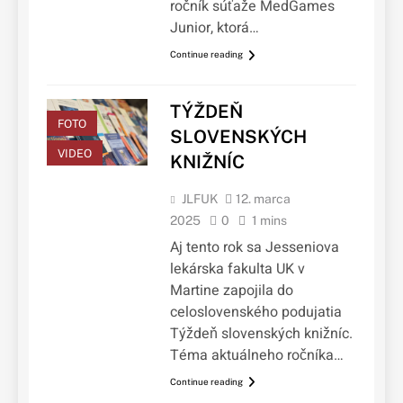
ročník súťaže MedGames
Junior, ktorá…
Continue reading
TÝŽDEŇ
FOTO
SLOVENSKÝCH
VIDEO
KNIŽNÍC
JLFUK
12. marca
2025
0
1 mins
Aj tento rok sa Jesseniova
lekárska fakulta UK v
Martine zapojila do
celoslovenského podujatia
Týždeň slovenských knižníc.
Téma aktuálneho ročníka…
Continue reading