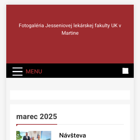
Skip
to
Správy Z JLF UK
content
Fotogaléria Jesseniovej lekárskej fakulty UK v
Martine
MENU
marec 2025
Návšteva