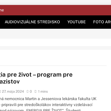
ine
AUDIOVIZUÁLNE STREDISKO
YOUTUBE
FOTO AR
ia pre život – program pre
azistov
27. mája 2024
0
1 mins
tná nemocnica Martin a Jesseniova lekárska fakulta UK
 pripravili pre stredoškolákov interaktívny vzdelávací
pod názovom „ENERGIA PRE ŽIVOT“. Študenti…