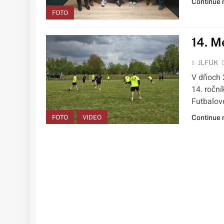
Continue 
FOTO
14. M
JLFUK
V dňoch 2
14. ročn
Futbalov
FOTO
VIDEO
Continue 