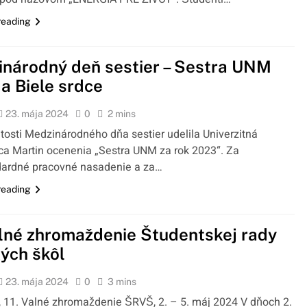
reading
národný deň sestier – Sestra UNM
a Biele srdce
23. mája 2024
0
2 mins
žitosti Medzinárodného dňa sestier udelila Univerzitná
a Martin ocenenia „Sestra UNM za rok 2023“. Za
ardné pracovné nasadenie a za…
reading
alné zhromaždenie Študentskej rady
ých škôl
23. mája 2024
0
3 mins
, 11. Valné zhromaždenie ŠRVŠ, 2. – 5. máj 2024 V dňoch 2.