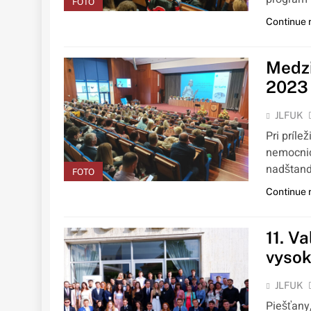
FOTO
Continue 
Medzi
2023 
JLFUK
Pri príle
nemocnic
nadštand
FOTO
Continue 
11. V
vysok
JLFUK
Piešťany