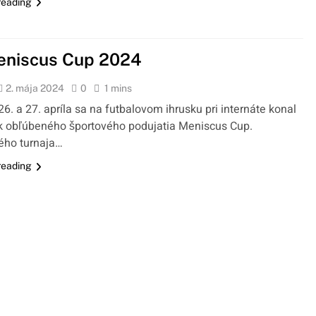
reading
eniscus Cup 2024
2. mája 2024
0
1 mins
6. a 27. apríla sa na futbalovom ihrusku pri internáte konal
ík obľúbeného športového podujatia Meniscus Cup.
ého turnaja…
reading