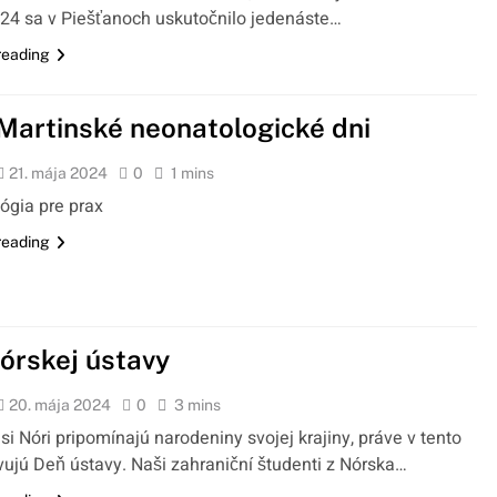
024 sa v Piešťanoch uskutočnilo jedenáste…
reading
 Martinské neonatologické dni
21. mája 2024
0
1 mins
ógia pre prax
reading
órskej ústavy
20. mája 2024
0
3 mins
si Nóri pripomínajú narodeniny svojej krajiny, práve v tento
vujú Deň ústavy. Naši zahraniční študenti z Nórska…