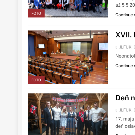
až 5.5.2
FOTO
Continue 
XVII.
JLFUK
Neonatol
Continue 
FOTO
Deň n
JLFUK
17. mája 
deň osla