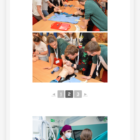
◄
1
2
3
►