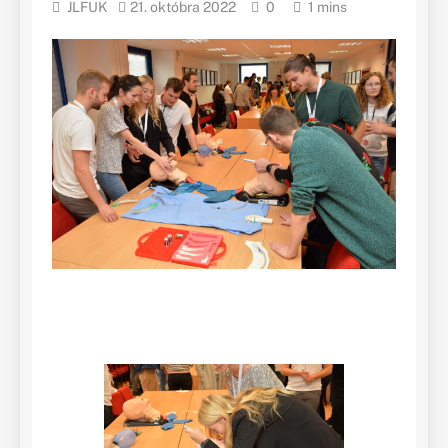
JLFUK
21. októbra 2022
0
1 mins