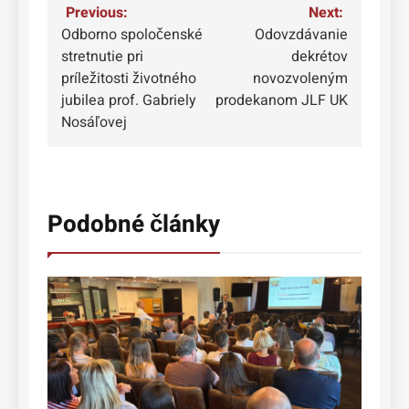
Navigácia
Previous:
Next:
Odborno spoločenské
Odovzdávanie
v
stretnutie pri
dekrétov
článku
príležitosti životného
novozvoleným
jubilea prof. Gabriely
prodekanom JLF UK
Nosáľovej
Podobné články