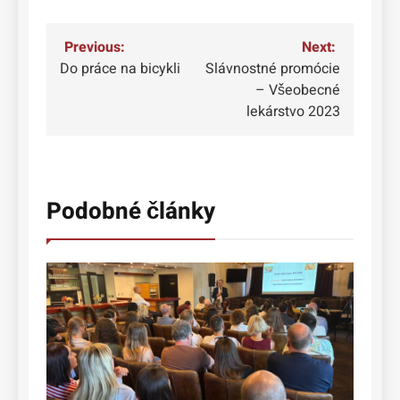
Navigácia
Previous:
Next:
Do práce na bicykli
Slávnostné promócie
v
– Všeobecné
článku
lekárstvo 2023
Podobné články