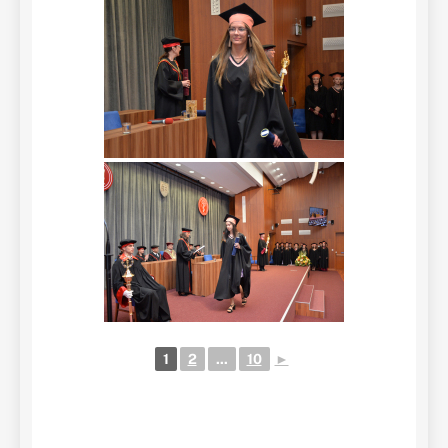
1
2
...
10
►