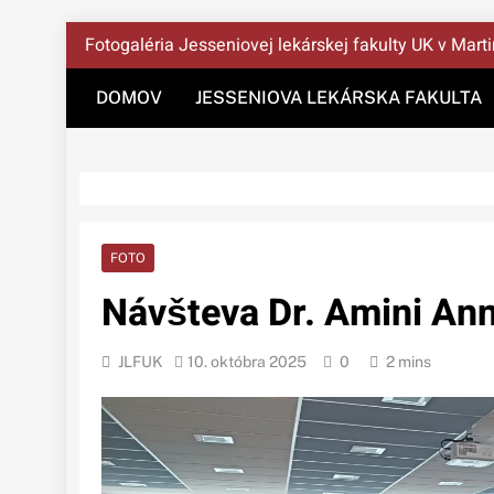
Správy Z JLF UK
Skip
Fotogaléria Jesseniovej lekárskej fakulty UK v Mart
to
content
DOMOV
JESSENIOVA LEKÁRSKA FAKULTA
FOTO
Návšteva Dr. Amini An
JLFUK
10. októbra 2025
0
2 mins