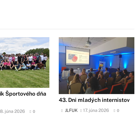
ík Športového dňa
43. Dni mladých internistov
JLFUK
17. júna 2026
0
18. júna 2026
0