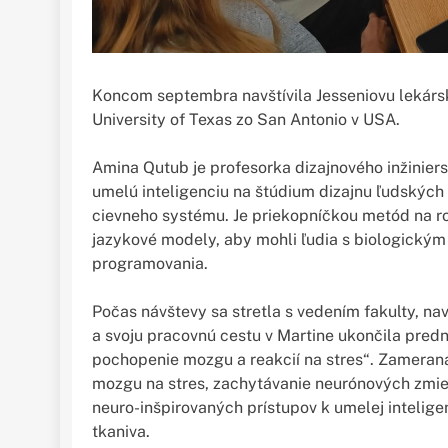
Koncom septembra navštívila Jesseniovu lekárs
University of Texas zo San Antonio v USA.
Amina Qutub je profesorka dizajnového inžinierst
umelú inteligenciu na štúdium dizajnu ľudskýc
cievneho systému. Je priekopníčkou metód na rozh
jazykové modely, aby mohli ľudia s biologickým
programovania.
Počas návštevy sa stretla s vedením fakulty, na
a svoju pracovnú cestu v Martine ukončila pred
pochopenie mozgu a reakcií na stres“. Zameran
mozgu na stres, zachytávanie neurónových zmie
neuro-inšpirovaných prístupov k umelej intelige
tkaniva.