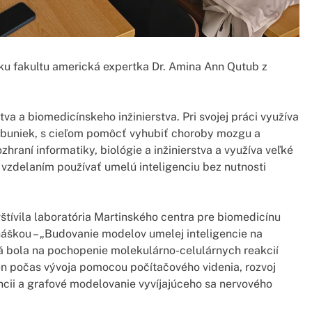
ku fakultu americká expertka Dr. Amina Ann Qutub z
va a biomedicínskeho inžinierstva. Pri svojej práci využíva
h buniek, s cieľom pomôcť vyhubiť choroby mozgu a
raní informatiky, biológie a inžinierstva a využíva veľké
 vzdelaním používať umelú inteligenciu bez nutnosti
vštívila laboratória Martinského centra pre biomedicínu
náškou – „Budovanie modelov umelej inteligencie na
á bola na pochopenie molekulárno-celulárnych reakcií
n počas vývoja pomocou počítačového videnia, rozvoj
ncii a grafové modelovanie vyvíjajúceho sa nervového