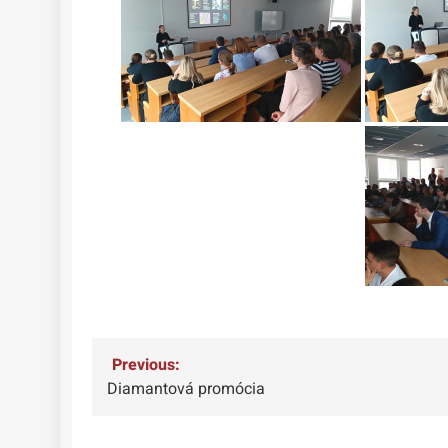
Navigácia
Previous:
Diamantová promócia
v
článku