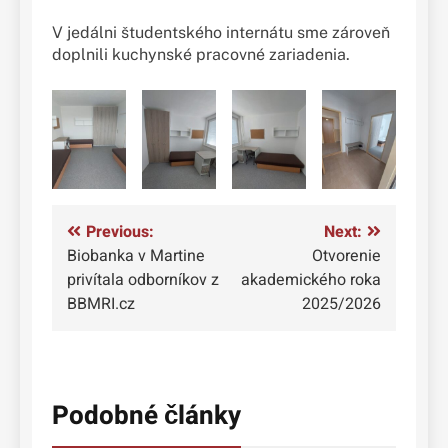
V jedálni študentského internátu sme zároveň
doplnili kuchynské pracovné zariadenia.
Navigácia
Previous:
Next:
Biobanka v Martine
Otvorenie
v
privítala odborníkov z
akademického roka
článku
BBMRI.cz
2025/2026
Podobné články