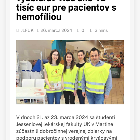
tisíc eur pre pacientov s
hemofíliou
JLFUK
26. marca 2024
0
3 mins
V dňoch 21. až 23. marca 2024 sa študenti
Jesseniovej lekárskej fakulty UK v Martine
zúčastnili dobročinnej verejnej zbierky na
podporu pacientov s vrodenými krvácavými