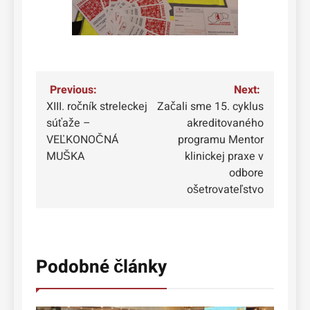
Navigácia
Previous:
Next:
XIII. ročník streleckej
Začali sme 15. cyklus
v
súťaže –
akreditovaného
článku
VEĽKONOČNÁ
programu Mentor
MUŠKA
klinickej praxe v
odbore
ošetrovateľstvo
Podobné články