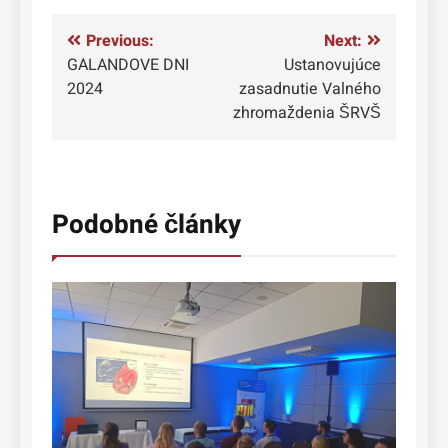
Navigácia
Previous:
Next:
GALANDOVE DNI
Ustanovujúce
v
2024
zasadnutie Valného
článku
zhromaždenia ŠRVŠ
Podobné články