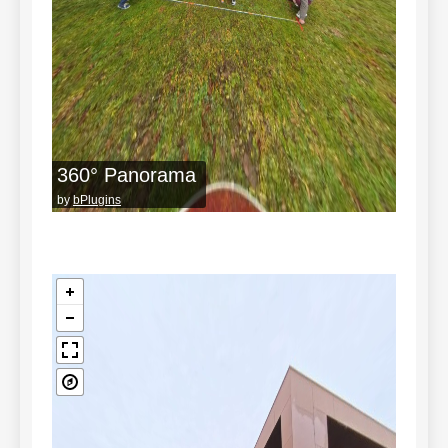
360° Panorama
by
bPlugins