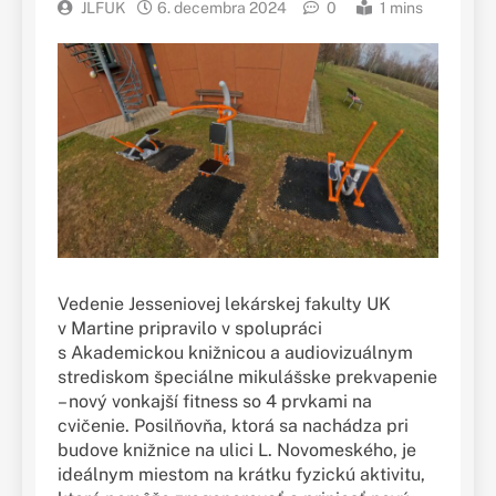
JLFUK
6. decembra 2024
0
1 mins
Vedenie Jesseniovej lekárskej fakulty UK
v Martine pripravilo v spolupráci
s Akademickou knižnicou a audiovizuálnym
strediskom špeciálne mikulášske prekvapenie
– nový vonkajší fitness so 4 prvkami na
cvičenie. Posilňovňa, ktorá sa nachádza pri
budove knižnice na ulici L. Novomeského, je
ideálnym miestom na krátku fyzickú aktivitu,