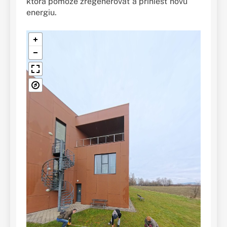
ktorá pomôže zregenerovať a priniesť novú
energiu.