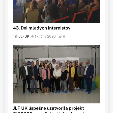
43. Dni mladých internistov
JLFUK
17. júna 2026
0
JLF UK úspešne uzatvorila projekt