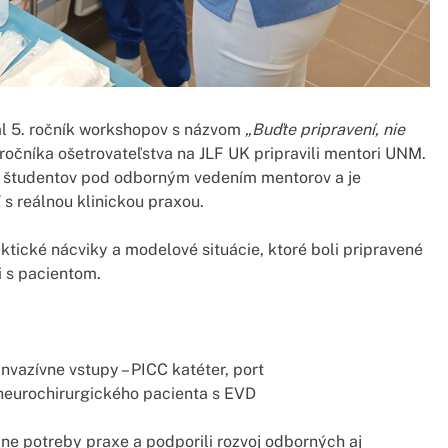
al 5. ročník workshopov s názvom
„Buďte pripravení, nie
 ročníka ošetrovateľstva na JLF UK pripravili mentori UNM.
sti študentov pod odborným vedením mentorov a je
s reálnou klinickou praxou.
aktické nácviky a modelové situácie, ktoré boli pripravené
i s pacientom.
invazívne vstupy – PICC katéter, port
o neurochirurgického pacienta s EVD
lne potreby praxe a podporili rozvoj odborných aj