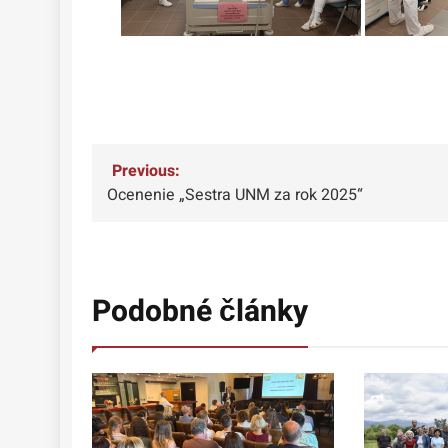
Navigácia
Previous:
Ocenenie „Sestra UNM za rok 2025“
v
článku
Podobné články