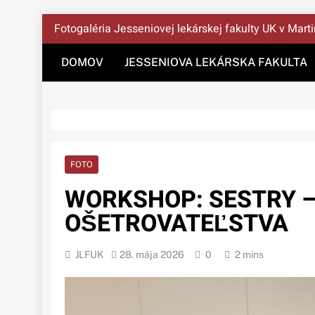
Správy Z JLF UK
Skip
Fotogaléria Jesseniovej lekárskej fakulty UK v Mart
to
content
DOMOV
JESSENIOVA LEKÁRSKA FAKULTA
FOTO
WORKSHOP: SESTRY 
OŠETROVATEĽSTVA
JLFUK
28. mája 2026
0
2 mins