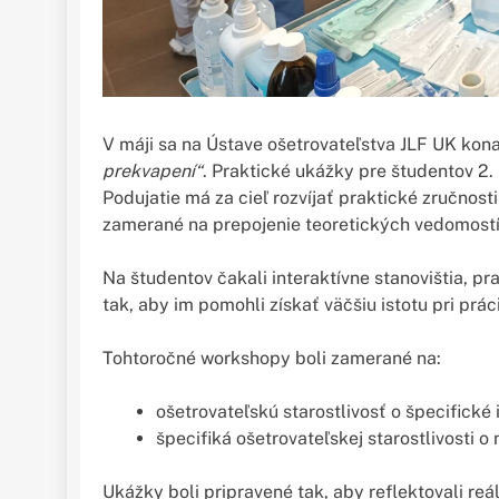
V máji sa na Ústave ošetrovateľstva JLF UK kon
prekvapení“
. Praktické ukážky pre študentov 2.
Podujatie má za cieľ rozvíjať praktické zručno
zamerané na prepojenie teoretických vedomostí 
Na študentov čakali interaktívne stanovištia, pr
tak, aby im pomohli získať väčšiu istotu pri prác
Tohtoročné workshopy boli zamerané na:
ošetrovateľskú starostlivosť o špecifické 
špecifiká ošetrovateľskej starostlivosti 
Ukážky boli pripravené tak, aby reflektovali reá