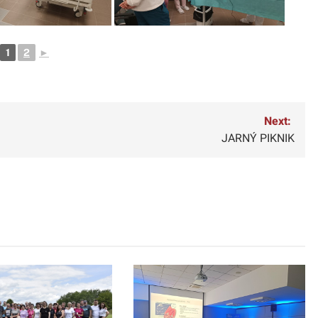
1
2
►
Next:
JARNÝ PIKNIK