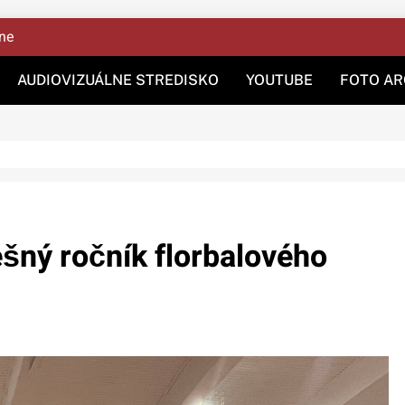
ine
AUDIOVIZUÁLNE STREDISKO
YOUTUBE
FOTO AR
šný ročník florbalového