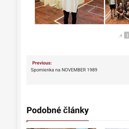
◄
1
Navigácia
Previous:
Spomienka na NOVEMBER 1989
v
článku
Podobné články