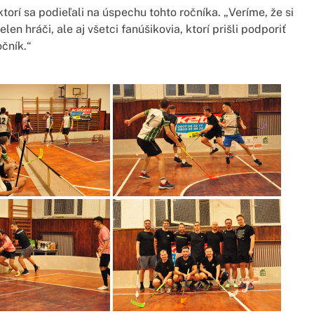
torí sa podieľali na úspechu tohto ročníka. „Veríme, že si
len hráči, ale aj všetci fanúšikovia, ktorí prišli podporiť
očník.“