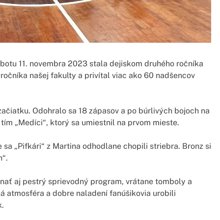
sobotu 11. novembra 2023 stala dejiskom druhého ročníka
ročníka našej fakulty a privítal viac ako 60 nadšencov
ačiatku. Odohralo sa 18 zápasov a po búrlivých bojoch na
tím „Medíci“, ktorý sa umiestnil na prvom mieste.
 sa „Pifkári“ z Martina odhodlane chopili striebra. Bronz si
h“.
ať aj pestrý sprievodný program, vrátane tomboly a
ná atmosféra a dobre naladení fanúšikovia urobili
k.