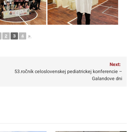
2
3
4
►
Next:
53.ročník celoslovenskej pediatrickej konferencie –
Galandove dni