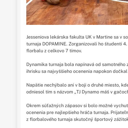
Jesseniova lekárska fakulta UK v Martine sa v 
turnaja DOPAMINE. Zorganizovali ho študenti 4. 
florbalu z celkovo 7 tímov.
Dynamika turnaja bola napínavá od samotného z
ihrisku sa najvyššieho ocenenia napokon dočkal 
Napätie nechýbalo ani v boji o druhé miesto, kde
odniesol tím s názvom „TJ Dynamo máš v gačoc
Okrem súťažných zápasov si bolo možné vychutn
ocenenia pre najlepšieho hráča turnaja. Prijateľ
z florbalového turnaja skutočný športový zážito