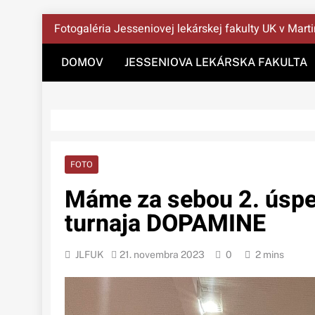
Správy Z JLF UK
Skip
Fotogaléria Jesseniovej lekárskej fakulty UK v Mart
to
content
DOMOV
JESSENIOVA LEKÁRSKA FAKULTA
FOTO
Máme za sebou 2. úspe
turnaja DOPAMINE
JLFUK
21. novembra 2023
0
2 mins