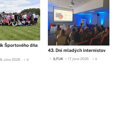
ík Športového dňa
43. Dni mladých internistov
JLFUK
17. júna 2026
0
18. júna 2026
0