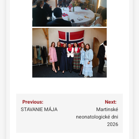
Navigácia
Previous:
Next:
STAVANIE MÁJA
Martinské
v
neonatologické dni
článku
2026