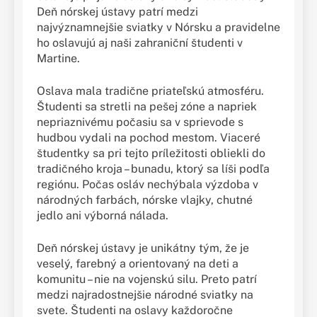
Deň nórskej ústavy patrí medzi
najvýznamnejšie sviatky v Nórsku a pravidelne
ho oslavujú aj naši zahraniční študenti v
Martine.
Oslava mala tradične priateľskú atmosféru.
Študenti sa stretli na pešej zóne a napriek
nepriaznivému počasiu sa v sprievode s
hudbou vydali na pochod mestom. Viaceré
študentky sa pri tejto príležitosti obliekli do
tradičného kroja – bunadu, ktorý sa líši podľa
regiónu. Počas osláv nechýbala výzdoba v
národných farbách, nórske vlajky, chutné
jedlo ani výborná nálada.
Deň nórskej ústavy je unikátny tým, že je
veselý, farebný a orientovaný na deti a
komunitu – nie na vojenskú silu. Preto patrí
medzi najradostnejšie národné sviatky na
svete. Študenti na oslavy každoročne