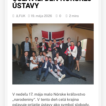
ÚSTAVY
JLFUK
19. mája 2026
0
2 mins
V nedeľu 17. mája malo Nórske kráľovstvo
„narodeniny“. V tento deň celá krajina
oslavuje prijatie ústavy ako symbol slobody.