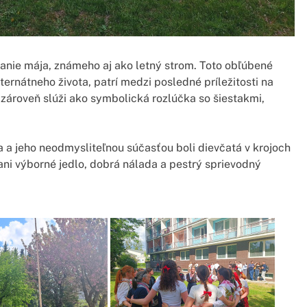
tavanie mája, známeho aj ako letný strom. Toto obľúbené
ternátneho života, patrí medzi posledné príležitosti na
ároveň slúži ako symbolická rozlúčka so šiestakmi,
ka a jeho neodmysliteľnou súčasťou boli dievčatá v krojoch
 ani výborné jedlo, dobrá nálada a pestrý sprievodný