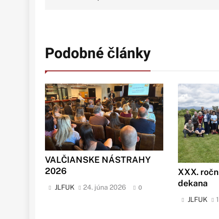
v
článku
Podobné články
VALČIANSKE NÁSTRAHY
2026
XXX. ročn
dekana
JLFUK
24. júna 2026
0
JLFUK