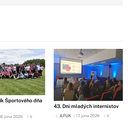
ík Športového dňa
43. Dni mladých internistov
JLFUK
17. júna 2026
0
18. júna 2026
0