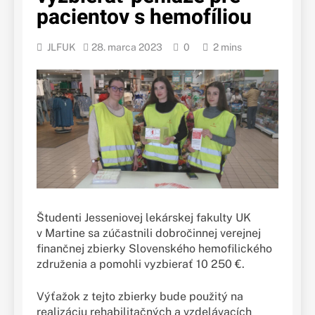
pacientov s hemofíliou
JLFUK
28. marca 2023
0
2 mins
Študenti Jesseniovej lekárskej fakulty UK
v Martine sa zúčastnili dobročinnej verejnej
finančnej zbierky Slovenského hemofilického
združenia a pomohli vyzbierať 10 250 €.
Výťažok z tejto zbierky bude použitý na
realizáciu rehabilitačných a vzdelávacích