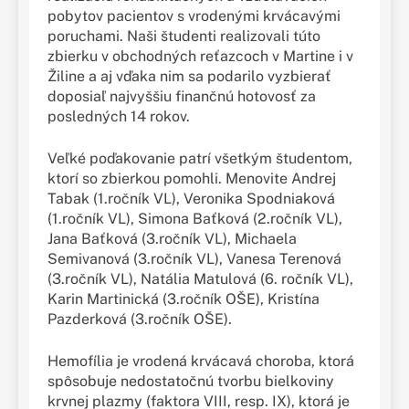
pobytov pacientov s vrodenými krvácavými
poruchami. Naši študenti realizovali túto
zbierku v obchodných reťazcoch v Martine i v
Žiline a aj vďaka nim sa podarilo vyzbierať
doposiaľ najvyššiu finančnú hotovosť za
posledných 14 rokov.
Veľké poďakovanie patrí všetkým študentom,
ktorí so zbierkou pomohli. Menovite Andrej
Tabak (1.ročník VL), Veronika Spodniaková
(1.ročník VL), Simona Baťková (2.ročník VL),
Jana Baťková (3.ročník VL), Michaela
Semivanová (3.ročník VL), Vanesa Terenová
(3.ročník VL), Natália Matulová (6. ročník VL),
Karin Martinická (3.ročník OŠE), Kristína
Pazderková (3.ročník OŠE).
Hemofília je vrodená krvácavá choroba, ktorá
spôsobuje nedostatočnú tvorbu bielkoviny
krvnej plazmy (faktora VIII, resp. IX), ktorá je